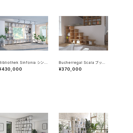
Bibliothek Sinfonia シンフ
Bucherregal Scala ブック
ォニア図書館
ケース・スカラ
¥430,000
¥370,000