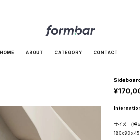
HOME
ABOUT
CATEGORY
CONTACT
Sideboa
¥170,0
Internatio
サイズ (幅
180x90ｘ4