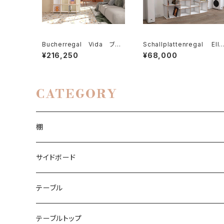
Bucherregal Vida ブー
Schallplattenregal Elli
ヒャレガル ビダ
tt シャルプラッテンリーガ
¥216,250
¥68,000
ル・エリオット
CATEGORY
棚
本棚
サイドボード
本棚ジニー
コーナーシェルフ
チェスト
テーブル
ブーヒャレガル
エクレガル
ルームディバイダー
ハイボード
ダイニングケーブル
テーブルトップ