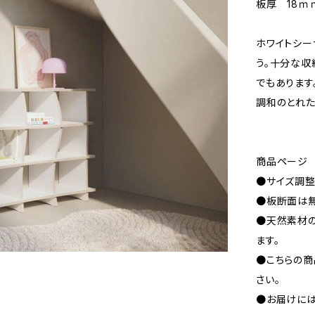
板厚 18ｍ
ホワイトシー
う。十分な収
でもあります
調和のとれた
商品ページ
●サイズ調整
●板断面は無
●天然素材
ます。
●こちらの商
さい。
●お届けには