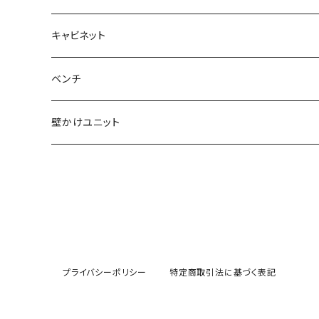
ラウムタイラー
ラウムタイラー
ビニールレコード
ローボード
キャビネット
ブックシェルフ
シャルプラッテンリーガル
CD-DVDシェルフ
テレビローボード
ワードローブ
ベンチ
ライブラリ
壁かけユニット
ライブラリー
サイドボード
靴棚
シューレガル
キッチン棚
プライバシーポリシー
特定商取引法に基づく表記
キュッヘンレガル
バスルームの棚