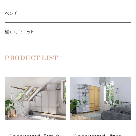
ブックシェルフ
シャルプラッテンリーガル
CD-DVDシェルフ
テレビローボード
ワードローブ
ベンチ
ライブラリ
壁かけユニット
ライブラリー
サイドボード
PRODUCT LIST
靴棚
シューレガル
キッチン棚
キュッヘンレガル
バスルームの棚
シューレガル
ワイン棚