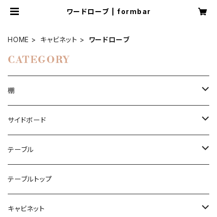
ワードローブ | formbar
HOME
キャビネット
ワードローブ
CATEGORY
棚
本棚
サイドボード
本棚ジニー
コーナーシェルフ
チェスト
テーブル
ブーヒャレガル
エクレガル
ルームディバイダー
ハイボード
ダイニングケーブル
テーブルトップ
ラウムタイラー
ラウムタイラー
ビニールレコード
ローボード
キャビネット