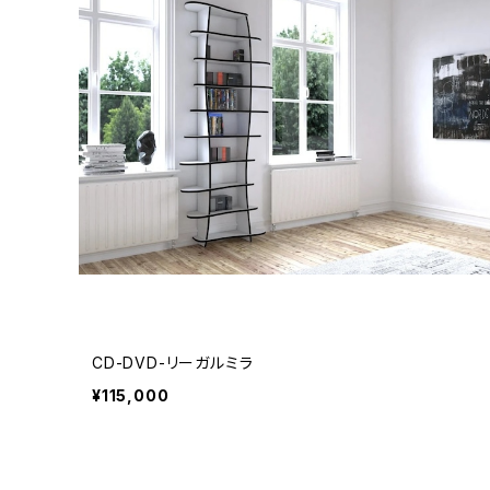
キュッヘンレガル
バスルームの棚
シューレガル
ワイン棚
キッチンシェルフ
テレビの壁
CD-DVD-リーガルミラ
¥115,000