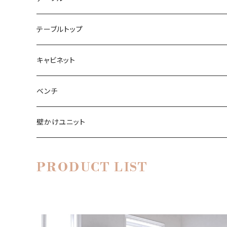
ブーヒャレガル
エクレガル
ルームディバイダー
ハイボード
ダイニングケーブル
テーブルトップ
ラウムタイラー
ラウムタイラー
ビニールレコード
ローボード
キャビネット
ブックシェルフ
シャルプラッテンリーガル
CD-DVDシェルフ
テレビローボード
ワードローブ
ベンチ
ライブラリ
壁かけユニット
ライブラリー
サイドボード
PRODUCT LIST
靴棚
シューレガル
キッチン棚