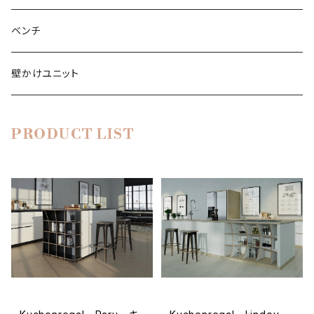
ブックシェルフ
シャルプラッテンリーガル
CD-DVDシェルフ
テレビローボード
ワードローブ
ベンチ
ライブラリ
壁かけユニット
ライブラリー
サイドボード
PRODUCT LIST
靴棚
シューレガル
キッチン棚
キュッヘンレガル
バスルームの棚
シューレガル
ワイン棚