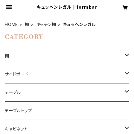
キュッヘンレガル | formbar
HOME
棚
キッチン棚
キュッヘンレガル
CATEGORY
棚
本棚
サイドボード
本棚ジニー
コーナーシェルフ
チェスト
テーブル
ブーヒャレガル
エクレガル
ルームディバイダー
ハイボード
ダイニングケーブル
テーブルトップ
ラウムタイラー
ラウムタイラー
ビニールレコード
ローボード
キャビネット