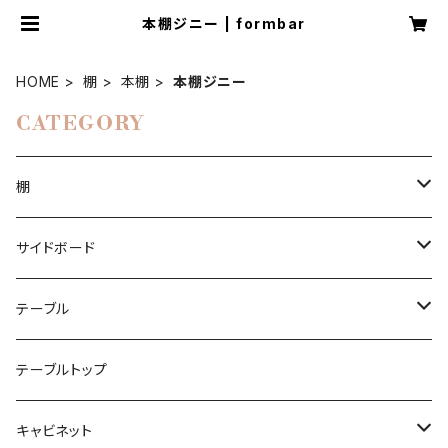
本棚ジニー | formbar
HOME
棚
本棚
本棚ジニー
CATEGORY
棚
本棚
サイドボード
本棚ジニー
コーナーシェルフ
チェスト
テーブル
ブーヒャレガル
エクレガル
ルームディバイダー
ハイボード
ダイニングケーブル
テーブルトップ
ラウムタイラー
ラウムタイラー
ビニールレコード
ローボード
キャビネット