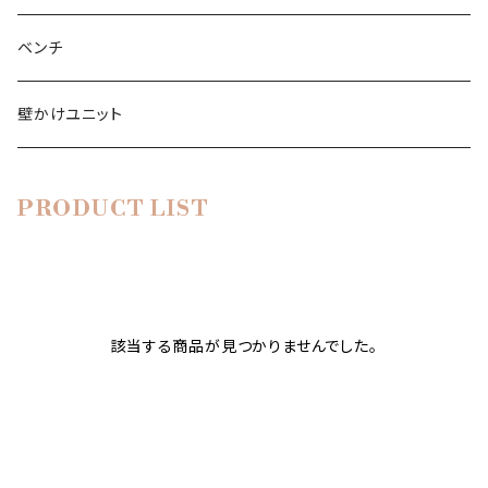
ブックシェルフ
シャルプラッテンリーガル
CD-DVDシェルフ
テレビローボード
ワードローブ
ベンチ
ライブラリ
壁かけユニット
ライブラリー
サイドボード
PRODUCT LIST
靴棚
シューレガル
キッチン棚
該当する商品が見つかりませんでした。
キュッヘンレガル
バスルームの棚
シューレガル
ワイン棚