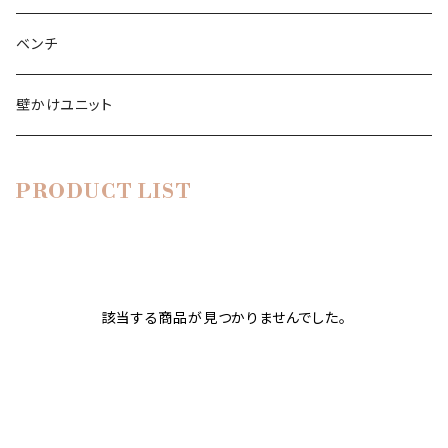
ブックシェルフ
シャルプラッテンリーガル
CD-DVDシェルフ
テレビローボード
ワードローブ
ベンチ
ライブラリ
壁かけユニット
ライブラリー
サイドボード
PRODUCT LIST
靴棚
シューレガル
キッチン棚
該当する商品が見つかりませんでした。
キュッヘンレガル
バスルームの棚
シューレガル
ワイン棚