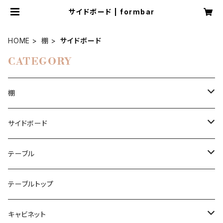
サイドボード | formbar
HOME
棚
サイドボード
CATEGORY
棚
本棚
サイドボード
本棚ジニー
コーナーシェルフ
チェスト
テーブル
ブーヒャレガル
エクレガル
ルームディバイダー
ハイボード
ダイニングケーブル
テーブルトップ
ラウムタイラー
ラウムタイラー
ビニールレコード
ローボード
キャビネット