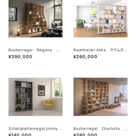
Bucherregal Regona ブ
Raumteiler Alika ラウムタイ
ーヒャレガル・レゴナ
ラー アリカ
¥390,000
¥260,000
Schallplattenregal jimmy
Bucherregal Charlotta ブ
シャルプラッテンリーガル・ジミ
ーヒャレガル・シャルロッタ
¥140,000
¥380,000