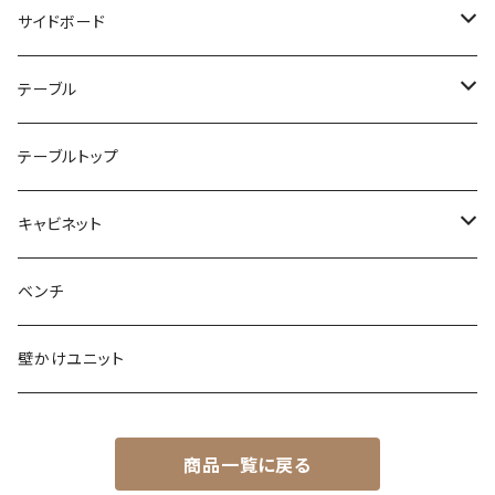
本棚
サイドボード
本棚ジニー
コーナーシェルフ
チェスト
テーブル
ブーヒャレガル
エクレガル
ルームディバイダー
ハイボード
ダイニングケーブル
テーブルトップ
ラウムタイラー
ラウムタイラー
ビニールレコード
ローボード
キャビネット
ブックシェルフ
シャルプラッテンリーガル
CD-DVDシェルフ
テレビローボード
ワードローブ
ベンチ
ライブラリ
壁かけユニット
ライブラリー
サイドボード
商品一覧に戻る
靴棚