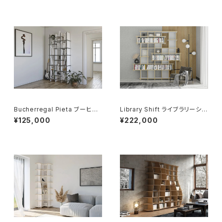
Bucherregal Pieta ブーヒャ
Library Shift ライブラリーシフ
レガル・ピエタ
ト
¥125,000
¥222,000