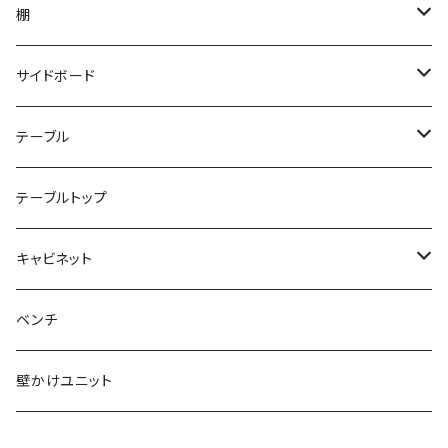
棚
本棚
サイドボード
本棚ジニー
コーナーシェルフ
チェスト
テーブル
ブーヒャレガル
エクレガル
ルームディバイダー
ハイボード
ダイニングケーブル
テーブルトップ
ラウムタイラー
ラウムタイラー
ビニールレコード
ローボード
キャビネット
ブックシェルフ
シャルプラッテンリーガル
CD-DVDシェルフ
テレビローボード
ワードローブ
ベンチ
ライブラリ
壁かけユニット
ライブラリー
サイドボード